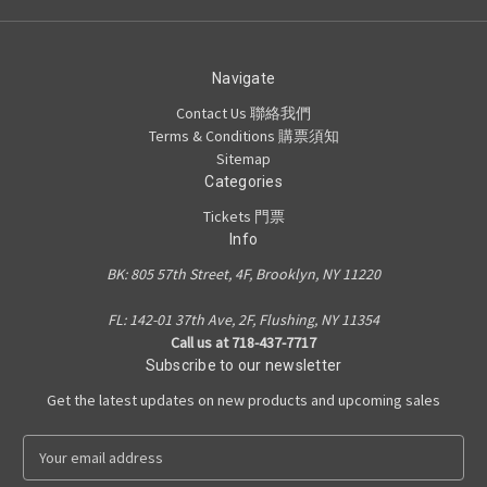
Navigate
Contact Us 聯絡我們
Terms & Conditions 購票須知
Sitemap
Categories
Tickets 門票
Info
BK: 805 57th Street, 4F, Brooklyn, NY 11220
FL: 142-01 37th Ave, 2F, Flushing, NY 11354
Call us at 718-437-7717
Subscribe to our newsletter
Get the latest updates on new products and upcoming sales
E
m