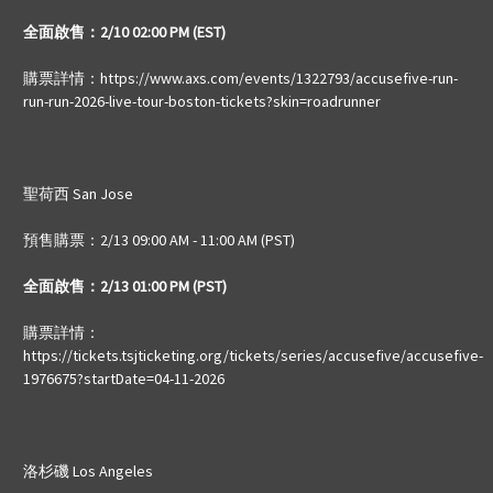
全面啟售：2/10 02:00 PM (EST)
購票詳情：https://www.axs.com/events/1322793/accusefive-run-
run-run-2026-live-tour-boston-tickets?skin=roadrunner
聖荷西 San Jose
預售購票
：2/13 09:00 AM - 11:00 AM (PST)
全面啟售：2/13 01:00 PM (PST)
購票詳情：
https://tickets.tsjticketing.org/tickets/series/accusefive/accusefive-
1976675?startDate=04-11-2026
洛杉磯 Los Angeles