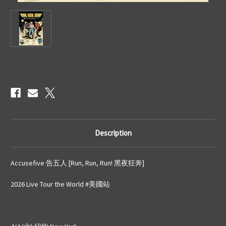
Current
Stock:
Description
Accusefive 告五人 [Run, Run, Run! 黑夜狂奔]
2026 Live Tour the World #美國站