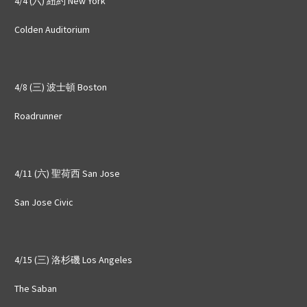
4/4 (六) 紐約 New York
Colden Auditorium
4/8 (三) 波士頓 Boston
Roadrunner
4/11 (六) 聖荷西 San Jose
San Jose Civic
4/15 (三) 洛杉磯 Los Angeles
The Saban