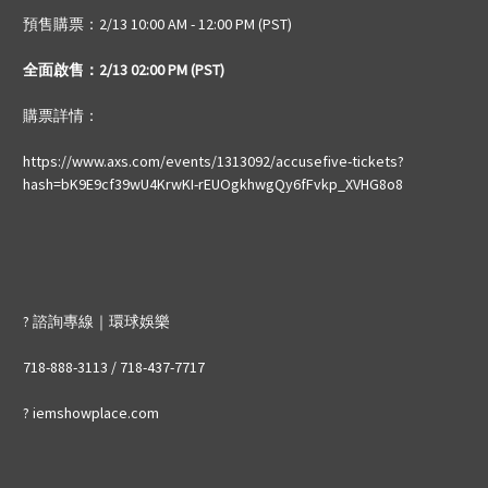
預售購票
：2/13 10:00 AM - 12:00 PM (PST)
全面啟售：2/13 02:00 PM (PST)
購票詳情：
https://www.axs.com/events/1313092/accusefive-tickets?
hash=bK9E9cf39wU4KrwKI-rEUOgkhwgQy6fFvkp_XVHG8o8
? 諮詢專線｜環球娛樂
718-888-3113 / 718-437-7717
? iemshowplace.com