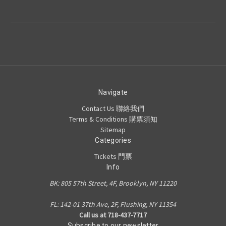
Navigate
Contact Us 聯絡我們
Terms & Conditions 購票須知
Sitemap
Categories
Tickets 門票
Info
BK: 805 57th Street, 4F, Brooklyn, NY 11220
FL: 142-01 37th Ave, 2F, Flushing, NY 11354
Call us at 718-437-7717
Subscribe to our newsletter