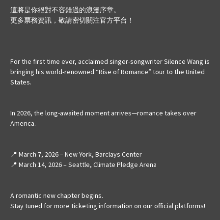
這將是你絕對不容錯過的浪漫序章。
更多票務資訊，敬請密切關注官方平台！
For the first time ever, acclaimed singer-songwriter Silence Wang is
bringing his world-renowned “Rise of Romance” tour to the United
States.
In 2026, the long-awaited moment arrives—romance takes over
America.
📍
March 7, 2026 – New York, Barclays Center
📍
March 14, 2026 – Seattle, Climate Pledge Arena
A romantic new chapter begins.
Stay tuned for more ticketing information on our official platforms!