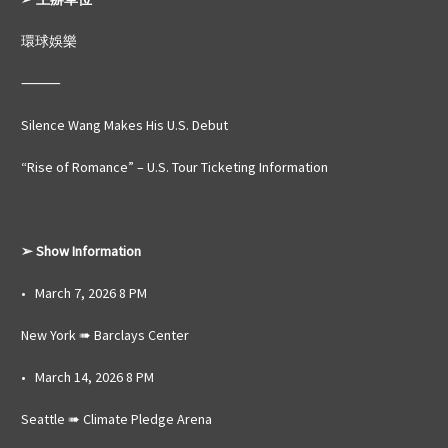
環球娛樂
⸻
Silence Wang Makes His U.S. Debut
“Rise of Romance” – U.S. Tour Ticketing Information
➢ Show Information
• March 7, 2026 8 PM
New York ➠ Barclays Center
• March 14, 2026 8 PM
Seattle ➠ Climate Pledge Arena